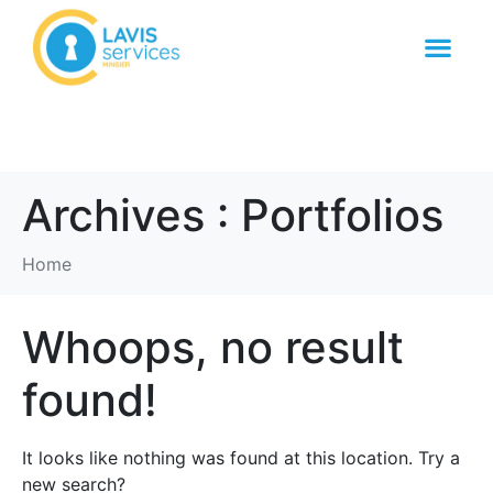
071/31.31.37
Devis Gratuit
0479/29.15.80
24h/24 7j/7
Archives :
Portfolios
Home
Whoops, no result
found!
It looks like nothing was found at this location. Try a
new search?